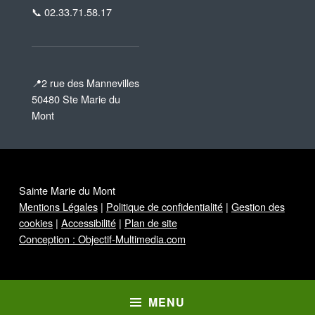
📞 02.33.71.58.17
📍2 rue des Mannevilles
50480 Ste Marie du
Mont
Sainte Marie du Mont
Mentions Légales
|
Politique de confidentialité
|
Gestion des
cookies
|
Accessibilité
|
Plan de site
Conception : Objectif-Multimedia.com
MENU