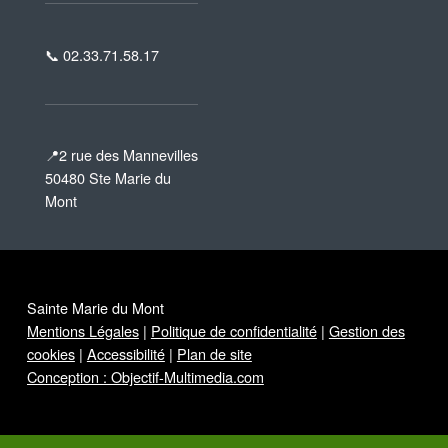
📞 02.33.71.58.17
📍2 rue des Mannevilles
50480 Ste Marie du
Mont
Sainte Marie du Mont
Mentions Légales
|
Politique de confidentialité
|
Gestion des
cookies
|
Accessibilité
|
Plan de site
Conception : Objectif-Multimedia.com