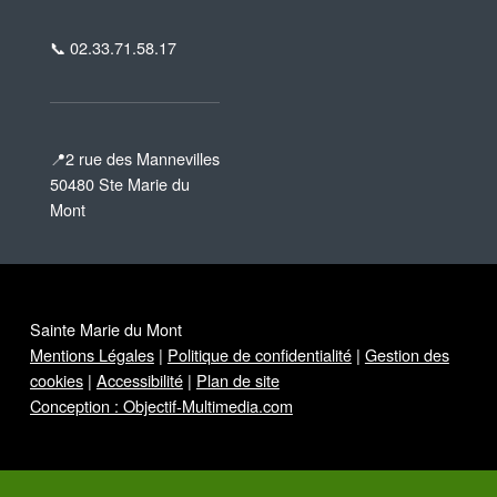
📞 02.33.71.58.17
📍2 rue des Mannevilles
50480 Ste Marie du
Mont
Sainte Marie du Mont
Mentions Légales
|
Politique de confidentialité
|
Gestion des
cookies
|
Accessibilité
|
Plan de site
Conception : Objectif-Multimedia.com