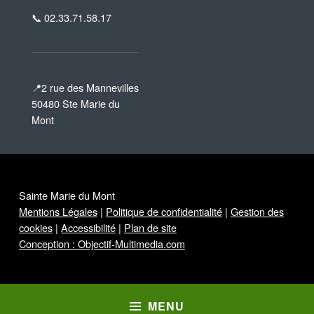
📞 02.33.71.58.17
📍2 rue des Mannevilles
50480 Ste Marie du
Mont
Sainte Marie du Mont
Mentions Légales
|
Politique de confidentialité
|
Gestion des
cookies
|
Accessibilité
|
Plan de site
Conception : Objectif-Multimedia.com
MENU